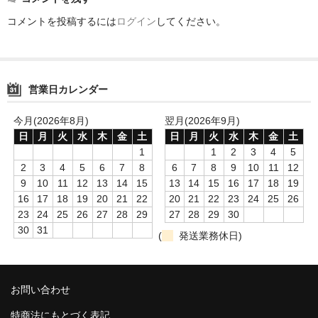
コメントを投稿するには
ログイン
してください。
消毒薬・用品
アフターケア
洗浄用用品
営業日カレンダー
スタジオ用品
今月(2026年8月)
翌月(2026年9月)
日
月
火
水
木
金
土
日
月
火
水
木
金
土
その他
1
1
2
3
4
5
2
3
4
5
6
7
8
6
7
8
9
10
11
12
お問い合わせ
9
10
11
12
13
14
15
13
14
15
16
17
18
19
16
17
18
19
20
21
22
20
21
22
23
24
25
26
特商法にもとづく表記
23
24
25
26
27
28
29
27
28
29
30
30
31
送料・手数料
(
発送業務休日)
カート
お問い合わせ
特商法にもとづく表記