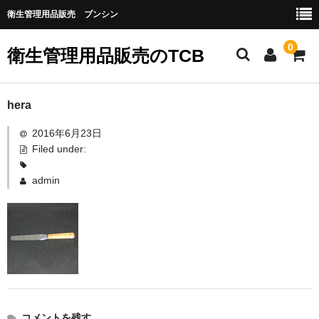
衛生管理用品販売 ブンシン
0
衛生管理用品販売のTCB
お勧め商品
hera
2016年6月23日
医薬品
Filed under:
指定第二類医薬品
admin
第二類医薬品
第三類医薬品
グローブなど
作業場所の衛生管理
作業時につかうもの
コメントを残す