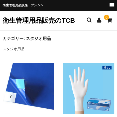
衛生管理用品販売 ブンシン
0
衛生管理用品販売のTCB
お勧め商品
カテゴリー:
スタジオ用品
スタジオ用品
医薬品
指定第二類医薬品
第二類医薬品
第三類医薬品
グローブなど
作業場所の衛生管理
作業時につかうもの