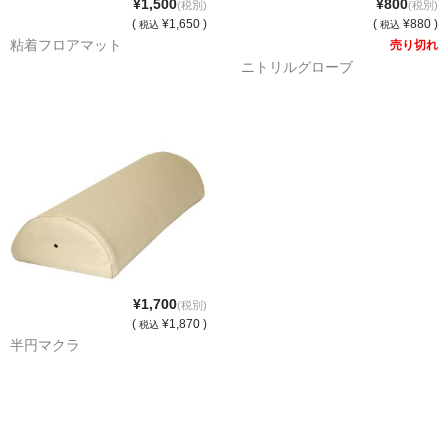
¥1,500
¥800
(税別)
(税別)
(
¥1,650 )
(
¥880 )
税込
税込
消毒薬・用品
粘着フロアマット
売り切れ
ニトリルグローブ
アフターケア
洗浄用用品
スタジオ用品
その他
お問い合わせ
特商法にもとづく表記
¥1,700
(税別)
(
¥1,870 )
送料・手数料
税込
半円マクラ
カート