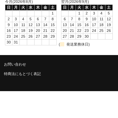
今月(2026年8月)
翌月(2026年9月)
日
月
火
水
木
金
土
日
月
火
水
木
金
土
消毒薬・用品
1
1
2
3
4
5
2
3
4
5
6
7
8
6
7
8
9
10
11
12
アフターケア
9
10
11
12
13
14
15
13
14
15
16
17
18
19
16
17
18
19
20
21
22
20
21
22
23
24
25
26
洗浄用用品
23
24
25
26
27
28
29
27
28
29
30
スタジオ用品
30
31
(
発送業務休日)
その他
お問い合わせ
お問い合わせ
特商法にもとづく表記
特商法にもとづく表記
送料・手数料
カート