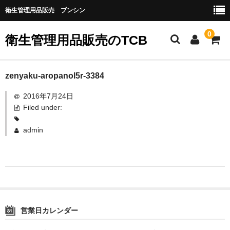
衛生管理用品販売 ブンシン
0
衛生管理用品販売のTCB
お勧め商品
zenyaku-aropanol5r-3384
2016年7月24日
医薬品
Filed under:
指定第二類医薬品
admin
第二類医薬品
第三類医薬品
グローブなど
作業場所の衛生管理
営業日カレンダー
作業時につかうもの