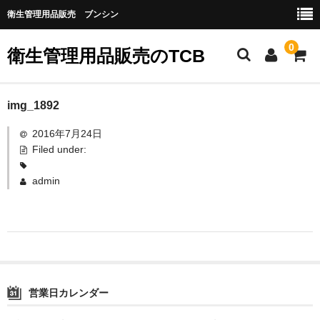
衛生管理用品販売 ブンシン
0
衛生管理用品販売のTCB
お勧め商品
img_1892
2016年7月24日
医薬品
Filed under:
指定第二類医薬品
admin
第二類医薬品
第三類医薬品
グローブなど
作業場所の衛生管理
営業日カレンダー
作業時につかうもの