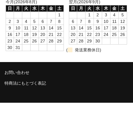
今月(2026年8月)
翌月(2026年9月)
日
月
火
水
木
金
土
日
月
火
水
木
金
土
消毒薬・用品
1
1
2
3
4
5
2
3
4
5
6
7
8
6
7
8
9
10
11
12
アフターケア
9
10
11
12
13
14
15
13
14
15
16
17
18
19
16
17
18
19
20
21
22
20
21
22
23
24
25
26
洗浄用用品
23
24
25
26
27
28
29
27
28
29
30
スタジオ用品
30
31
(
発送業務休日)
その他
お問い合わせ
お問い合わせ
特商法にもとづく表記
特商法にもとづく表記
送料・手数料
カート