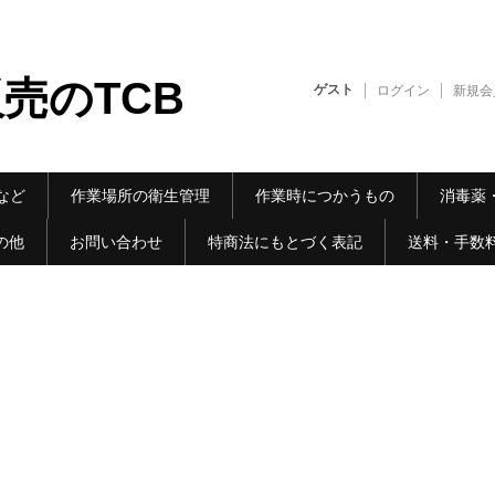
売のTCB
ゲスト
ログイン
新規会
など
作業場所の衛生管理
作業時につかうもの
消毒薬
の他
お問い合わせ
特商法にもとづく表記
送料・手数