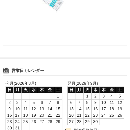
消毒薬・用品
アフターケア
洗浄用用品
スタジオ用品
その他
営業日カレンダー
お問い合わせ
特商法にもとづく表記
今月(2026年8月)
翌月(2026年9月)
日
月
火
水
木
金
土
日
月
火
水
木
金
土
送料・手数料
1
1
2
3
4
5
2
3
4
5
6
7
8
6
7
8
9
10
11
12
カート
9
10
11
12
13
14
15
13
14
15
16
17
18
19
16
17
18
19
20
21
22
20
21
22
23
24
25
26
23
24
25
26
27
28
29
27
28
29
30
30
31