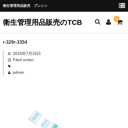
衛生管理用品販売 ブンシン
0
衛生管理用品販売のTCB
お勧め商品
r-329r-3354
2016年7月24日
医薬品
Filed under:
指定第二類医薬品
admin
第二類医薬品
第三類医薬品
グローブなど
作業場所の衛生管理
作業時につかうもの