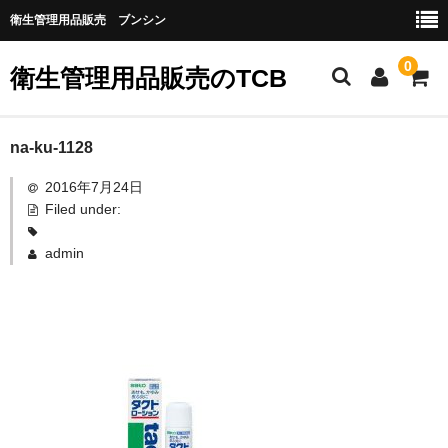
衛生管理用品販売 ブンシン
0
衛生管理用品販売のTCB
お勧め商品
na-ku-1128
2016年7月24日
医薬品
Filed under:
指定第二類医薬品
admin
第二類医薬品
第三類医薬品
グローブなど
作業場所の衛生管理
作業時につかうもの