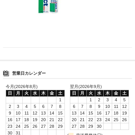
消毒薬・用品
アフターケア
洗浄用用品
スタジオ用品
その他
営業日カレンダー
お問い合わせ
特商法にもとづく表記
今月(2026年8月)
翌月(2026年9月)
日
月
火
水
木
金
土
日
月
火
水
木
金
土
送料・手数料
1
1
2
3
4
5
2
3
4
5
6
7
8
6
7
8
9
10
11
12
カート
9
10
11
12
13
14
15
13
14
15
16
17
18
19
16
17
18
19
20
21
22
20
21
22
23
24
25
26
23
24
25
26
27
28
29
27
28
29
30
30
31