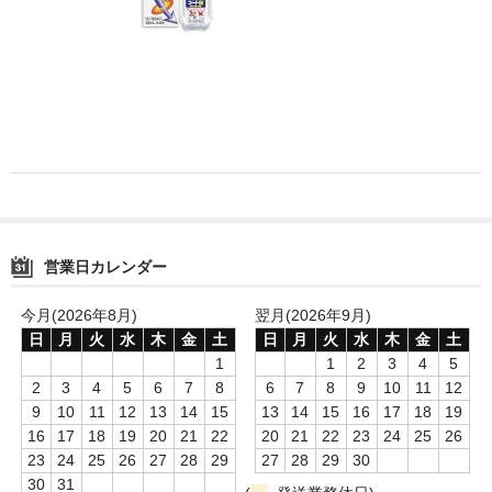
消毒薬・用品
アフターケア
洗浄用用品
スタジオ用品
その他
営業日カレンダー
お問い合わせ
特商法にもとづく表記
今月(2026年8月)
翌月(2026年9月)
日
月
火
水
木
金
土
日
月
火
水
木
金
土
送料・手数料
1
1
2
3
4
5
2
3
4
5
6
7
8
6
7
8
9
10
11
12
カート
9
10
11
12
13
14
15
13
14
15
16
17
18
19
16
17
18
19
20
21
22
20
21
22
23
24
25
26
23
24
25
26
27
28
29
27
28
29
30
30
31