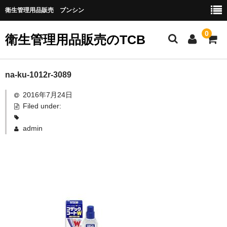
衛生管理用品販売 ブンシン
0
衛生管理用品販売のTCB
お勧め商品
na-ku-1012r-3089
2016年7月24日
医薬品
Filed under:
指定第二類医薬品
admin
第二類医薬品
第三類医薬品
グローブなど
作業場所の衛生管理
作業時につかうもの