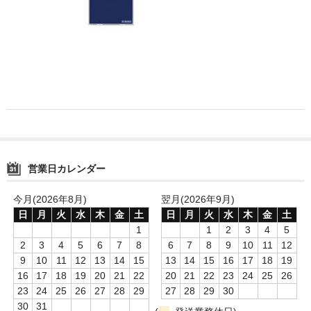
消毒薬・用品
アフターケア
洗浄用用品
スタジオ用品
その他
営業日カレンダー
お問い合わせ
特商法にもとづく表記
今月(2026年8月)
翌月(2026年9月)
日
月
火
水
木
金
土
日
月
火
水
木
金
土
送料・手数料
1
1
2
3
4
5
2
3
4
5
6
7
8
6
7
8
9
10
11
12
カート
9
10
11
12
13
14
15
13
14
15
16
17
18
19
16
17
18
19
20
21
22
20
21
22
23
24
25
26
23
24
25
26
27
28
29
27
28
29
30
30
31