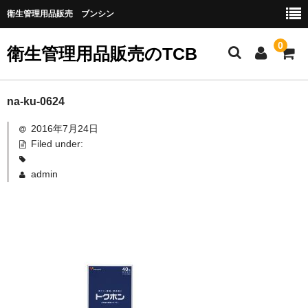
衛生管理用品販売 ブンシン
0
衛生管理用品販売のTCB
お勧め商品
na-ku-0624
2016年7月24日
医薬品
Filed under:
指定第二類医薬品
admin
第二類医薬品
第三類医薬品
グローブなど
作業場所の衛生管理
作業時につかうもの