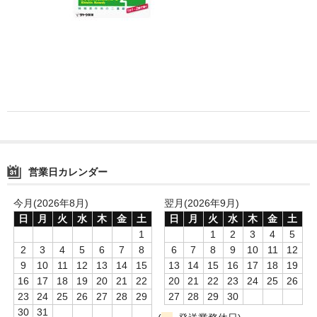
消毒薬・用品
アフターケア
洗浄用用品
スタジオ用品
その他
営業日カレンダー
お問い合わせ
特商法にもとづく表記
今月(2026年8月)
翌月(2026年9月)
日
月
火
水
木
金
土
日
月
火
水
木
金
土
送料・手数料
1
1
2
3
4
5
2
3
4
5
6
7
8
6
7
8
9
10
11
12
カート
9
10
11
12
13
14
15
13
14
15
16
17
18
19
16
17
18
19
20
21
22
20
21
22
23
24
25
26
23
24
25
26
27
28
29
27
28
29
30
30
31