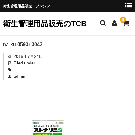
衛生管理用品販売 ブンシン
0
衛生管理用品販売のTCB
お勧め商品
na-ku-0593r-3043
2016年7月24日
医薬品
Filed under:
指定第二類医薬品
admin
第二類医薬品
第三類医薬品
グローブなど
作業場所の衛生管理
作業時につかうもの