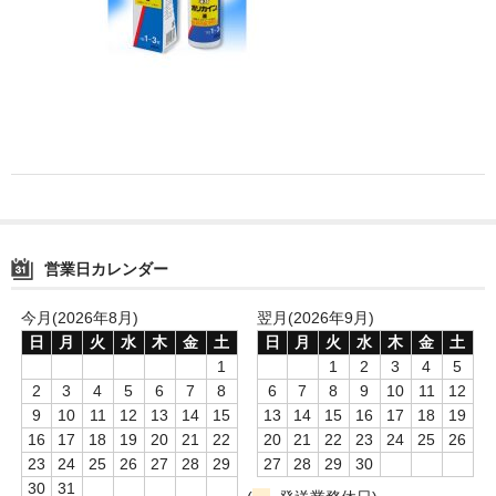
消毒薬・用品
アフターケア
洗浄用用品
スタジオ用品
その他
営業日カレンダー
お問い合わせ
特商法にもとづく表記
今月(2026年8月)
翌月(2026年9月)
日
月
火
水
木
金
土
日
月
火
水
木
金
土
送料・手数料
1
1
2
3
4
5
2
3
4
5
6
7
8
6
7
8
9
10
11
12
カート
9
10
11
12
13
14
15
13
14
15
16
17
18
19
16
17
18
19
20
21
22
20
21
22
23
24
25
26
23
24
25
26
27
28
29
27
28
29
30
30
31