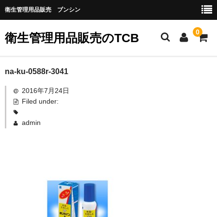
衛生管理用品販売 ブンシン
0
衛生管理用品販売のTCB
お勧め商品
na-ku-0588r-3041
2016年7月24日
医薬品
Filed under:
指定第二類医薬品
admin
第二類医薬品
第三類医薬品
グローブなど
作業場所の衛生管理
作業時につかうもの