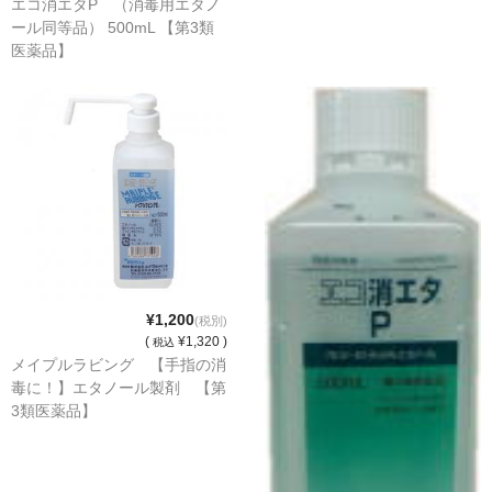
エコ消エタP （消毒用エタノ
ール同等品） 500mL 【第3類
消毒薬・用品
医薬品】
アフターケア
洗浄用用品
スタジオ用品
その他
お問い合わせ
特商法にもとづく表記
¥1,200
(税別)
(
¥1,320 )
税込
送料・手数料
メイプルラビング 【手指の消
毒に！】エタノール製剤 【第
カート
3類医薬品】