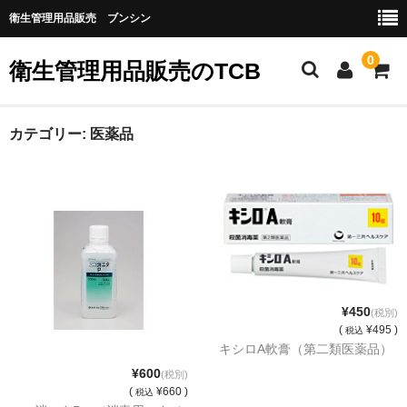
衛生管理用品販売 ブンシン
0
衛生管理用品販売のTCB
お勧め商品
カテゴリー:
医薬品
医薬品
指定第二類医薬品
第二類医薬品
第三類医薬品
¥450
(税別)
グローブなど
(
¥495 )
税込
キシロA軟膏（第二類医薬品）
作業場所の衛生管理
¥600
(税別)
(
¥660 )
税込
作業時につかうもの