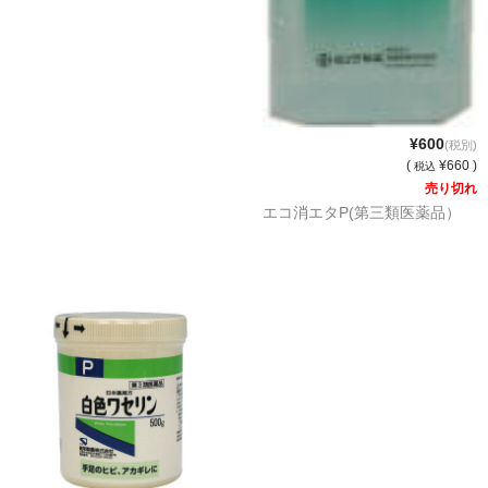
¥600
(税別)
(
¥660 )
税込
売り切れ
エコ消エタP(第三類医薬品）