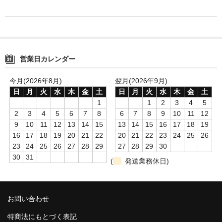
消毒薬・用品
アフターケア
洗浄用用品
営業日カレンダー
スタジオ用品
今月(2026年8月)
翌月(2026年9月)
日
月
火
水
木
金
土
日
月
火
水
木
金
土
その他
1
1
2
3
4
5
2
3
4
5
6
7
8
6
7
8
9
10
11
12
お問い合わせ
9
10
11
12
13
14
15
13
14
15
16
17
18
19
16
17
18
19
20
21
22
20
21
22
23
24
25
26
特商法にもとづく表記
23
24
25
26
27
28
29
27
28
29
30
30
31
(
発送業務休日)
送料・手数料
カート
お問い合わせ
特商法にもとづく表記