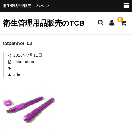
衛生管理用品販売 ブンシン
0
衛生管理用品販売のTCB
お勧め商品
tatpenhol–02
2016年7月11日
医薬品
Filed under:
指定第二類医薬品
admin
第二類医薬品
第三類医薬品
グローブなど
作業場所の衛生管理
作業時につかうもの