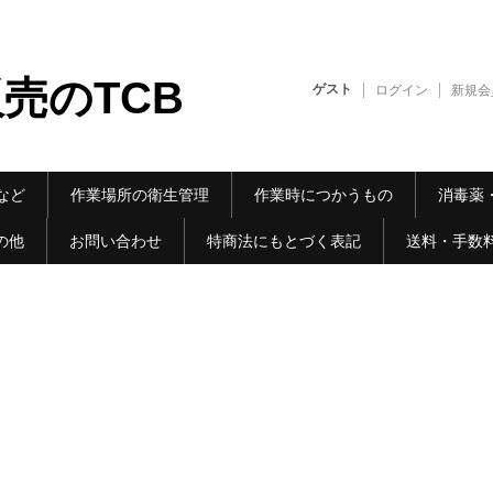
売のTCB
ゲスト
ログイン
新規会
など
作業場所の衛生管理
作業時につかうもの
消毒薬
の他
お問い合わせ
特商法にもとづく表記
送料・手数