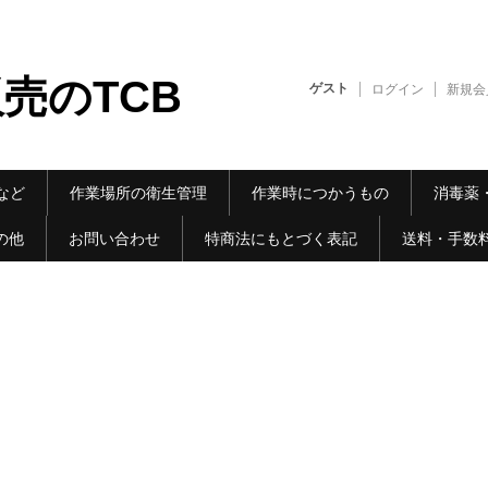
売のTCB
ゲスト
ログイン
新規会
など
作業場所の衛生管理
作業時につかうもの
消毒薬
の他
お問い合わせ
特商法にもとづく表記
送料・手数