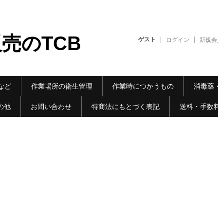
売のTCB
ゲスト
ログイン
新規会
など
作業場所の衛生管理
作業時につかうもの
消毒薬
の他
お問い合わせ
特商法にもとづく表記
送料・手数