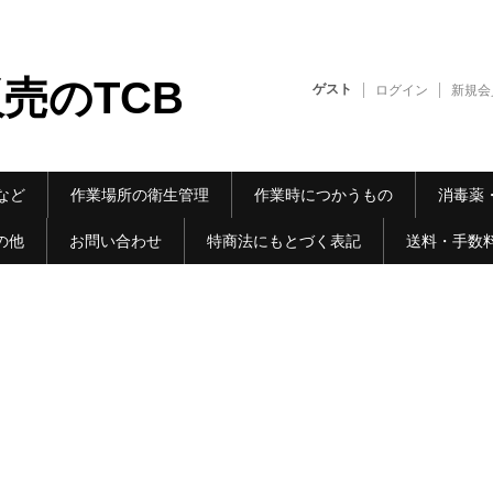
売のTCB
ゲスト
ログイン
新規会
など
作業場所の衛生管理
作業時につかうもの
消毒薬
の他
お問い合わせ
特商法にもとづく表記
送料・手数