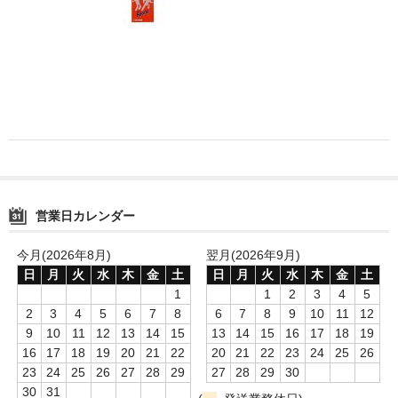
消毒薬・用品
アフターケア
洗浄用用品
スタジオ用品
その他
営業日カレンダー
お問い合わせ
特商法にもとづく表記
今月(2026年8月)
翌月(2026年9月)
日
月
火
水
木
金
土
日
月
火
水
木
金
土
送料・手数料
1
1
2
3
4
5
2
3
4
5
6
7
8
6
7
8
9
10
11
12
カート
9
10
11
12
13
14
15
13
14
15
16
17
18
19
16
17
18
19
20
21
22
20
21
22
23
24
25
26
23
24
25
26
27
28
29
27
28
29
30
30
31