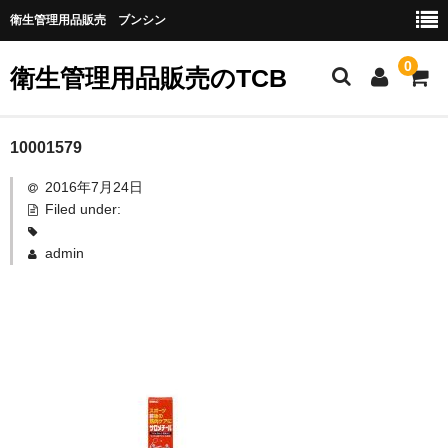
衛生管理用品販売 ブンシン
0
衛生管理用品販売のTCB
お勧め商品
10001579
2016年7月24日
医薬品
Filed under:
指定第二類医薬品
admin
第二類医薬品
第三類医薬品
グローブなど
作業場所の衛生管理
作業時につかうもの