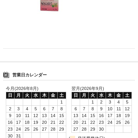
消毒薬・用品
アフターケア
洗浄用用品
スタジオ用品
その他
営業日カレンダー
お問い合わせ
特商法にもとづく表記
今月(2026年8月)
翌月(2026年9月)
日
月
火
水
木
金
土
日
月
火
水
木
金
土
送料・手数料
1
1
2
3
4
5
2
3
4
5
6
7
8
6
7
8
9
10
11
12
カート
9
10
11
12
13
14
15
13
14
15
16
17
18
19
16
17
18
19
20
21
22
20
21
22
23
24
25
26
23
24
25
26
27
28
29
27
28
29
30
30
31