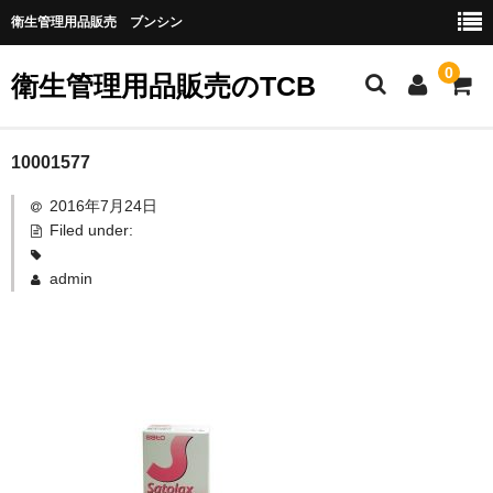
衛生管理用品販売 ブンシン
0
衛生管理用品販売のTCB
お勧め商品
10001577
2016年7月24日
医薬品
Filed under:
指定第二類医薬品
admin
第二類医薬品
第三類医薬品
グローブなど
作業場所の衛生管理
作業時につかうもの