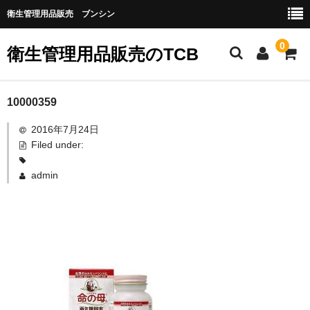
衛生管理用品販売 ブンシン
0
衛生管理用品販売のTCB
お勧め商品
10000359
2016年7月24日
医薬品
Filed under:
指定第二類医薬品
admin
第二類医薬品
第三類医薬品
グローブなど
作業場所の衛生管理
作業時につかうもの