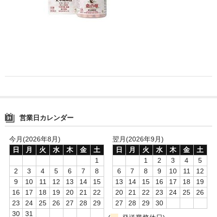
消毒薬・用品
アフターケア
洗浄用用品
スタジオ用品
その他
営業日カレンダー
お問い合わせ
特商法にもとづく表記
今月(2026年8月)
翌月(2026年9月)
日
月
火
水
木
金
土
日
月
火
水
木
金
土
送料・手数料
1
1
2
3
4
5
2
3
4
5
6
7
8
6
7
8
9
10
11
12
カート
9
10
11
12
13
14
15
13
14
15
16
17
18
19
16
17
18
19
20
21
22
20
21
22
23
24
25
26
23
24
25
26
27
28
29
27
28
29
30
30
31