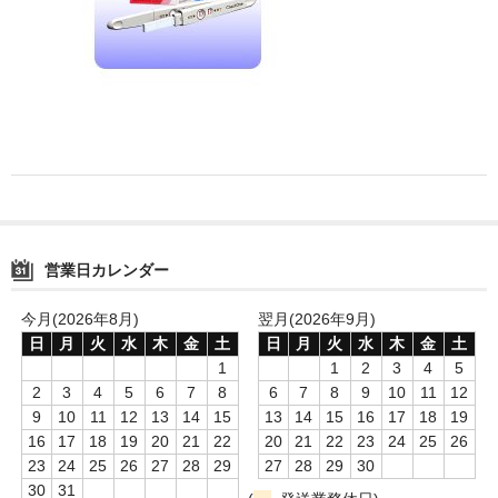
消毒薬・用品
アフターケア
洗浄用用品
スタジオ用品
その他
営業日カレンダー
お問い合わせ
特商法にもとづく表記
今月(2026年8月)
翌月(2026年9月)
日
月
火
水
木
金
土
日
月
火
水
木
金
土
送料・手数料
1
1
2
3
4
5
2
3
4
5
6
7
8
6
7
8
9
10
11
12
カート
9
10
11
12
13
14
15
13
14
15
16
17
18
19
16
17
18
19
20
21
22
20
21
22
23
24
25
26
23
24
25
26
27
28
29
27
28
29
30
30
31