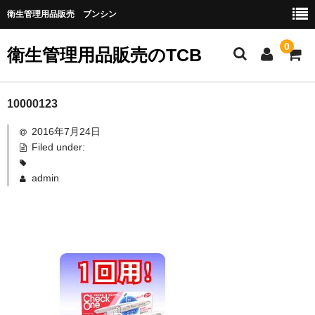
衛生管理用品販売 ブンシン
0
衛生管理用品販売のTCB
お勧め商品
10000123
2016年7月24日
医薬品
Filed under:
指定第二類医薬品
admin
第二類医薬品
第三類医薬品
グローブなど
作業場所の衛生管理
作業時につかうもの