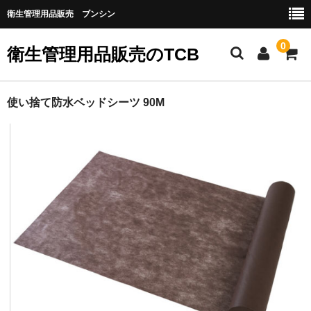
衛生管理用品販売 ブンシン
0
衛生管理用品販売のTCB
お勧め商品
使い捨て防水ベッドシーツ 90M
医薬品
指定第二類医薬品
第二類医薬品
第三類医薬品
グローブなど
作業場所の衛生管理
作業時につかうもの