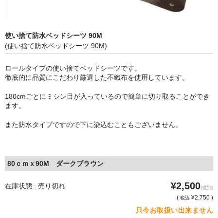
消毒薬・用品
使い捨て防水ベッドシーツ 90M
アフターケア
(使い捨て防水ベッドシーツ 90M)
洗浄用用品
ロールタイプの使い捨てベッドシーツです。
スタジオ用品
徹底的に品質にこだわり厳選した不織布を使用しています。
180cmごとにミシン目が入っているので簡単に切り取ることができ
その他
ます。
お問い合わせ
また防水タイプですので下に染込むこともございません。
特商法にもとづく表記
送料・手数料
80ｃｍｘ90M ダークブラウン
カート
¥2,500
在庫状態 : 売り切れ
(税別)
(
¥2,750 )
税込
只今お取扱い出来ません